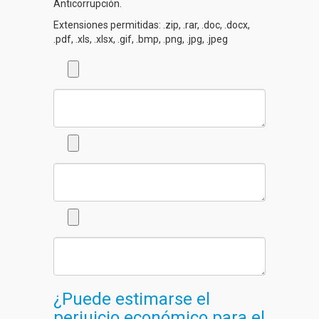
Anticorrupción.
Extensiones permitidas: .zip, .rar, .doc, .docx,
.pdf, .xls, .xlsx, .gif, .bmp, .png, .jpg, .jpeg
¿Puede estimarse el
perjuicio económico para el